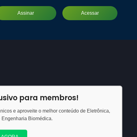
Assinar
Acessar
lusivo para membros!
nicos e aproveite o melhor conteúdo de Eletrônica,
e Engenharia Biomédica.
 AGORA