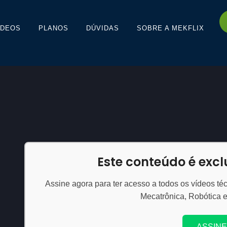
ÍDEOS
PLANOS
DÚVIDAS
SOBRE A MEKFLIX
Este conteúdo é exc
Assine agora para ter acesso a todos os vídeos téc
Mecatrônica, Robótica 
ASSINE