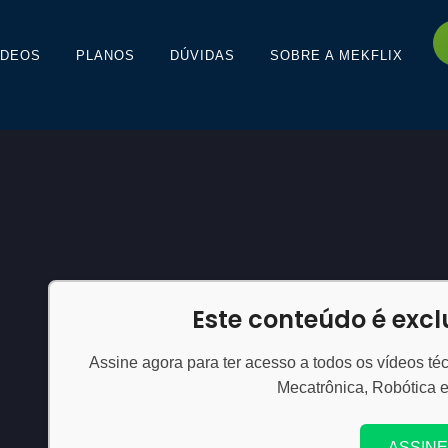
ÍDEOS
PLANOS
DÚVIDAS
SOBRE A MEKFLIX
Este conteúdo é exc
Assine agora para ter acesso a todos os vídeos téc
Mecatrônica, Robótica 
ASSINE