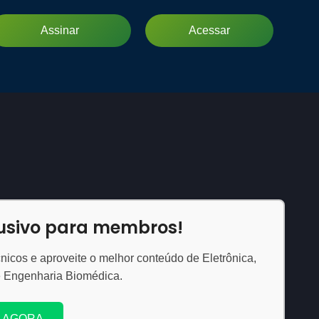
Assinar
Acessar
lusivo para membros!
nicos e aproveite o melhor conteúdo de Eletrônica,
e Engenharia Biomédica.
 AGORA