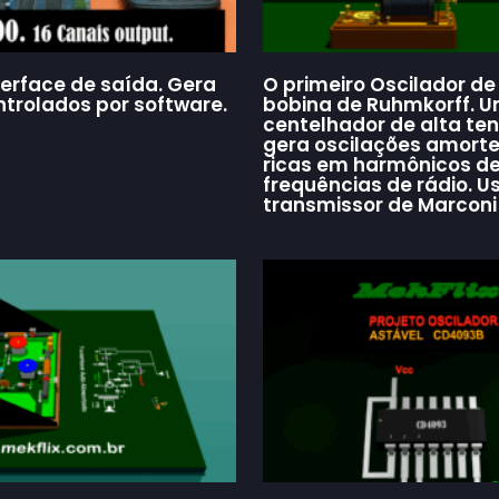
terface de saída. Gera
O primeiro Oscilador de 
ntrolados por software.
bobina de Ruhmkorff. 
centelhador de alta te
gera oscilações amort
ricas em harmônicos d
frequências de rádio. U
transmissor de Marconi