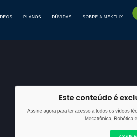
ÍDEOS
PLANOS
DÚVIDAS
SOBRE A MEKFLIX
Este conteúdo é exc
Assine agora para ter acesso a todos os vídeos téc
Mecatrônica, Robótica 
ASSINE