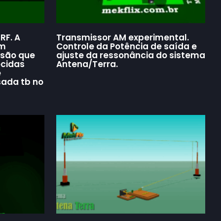
RF. A
Transmissor AM experimental.
Um
Controle da Potência de saída e
nsão que
ajuste da ressonância do sistema
ecidas
Antena/Terra.
e
sada tb no