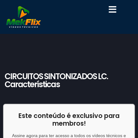
SOBRE A MEKFLIX
CIRCUITOS SINTONIZADOS LC.
Características
Este conteúdo é exclusivo para
membros!
Assine agora para ter acesso a todos os vídeos técnicos e