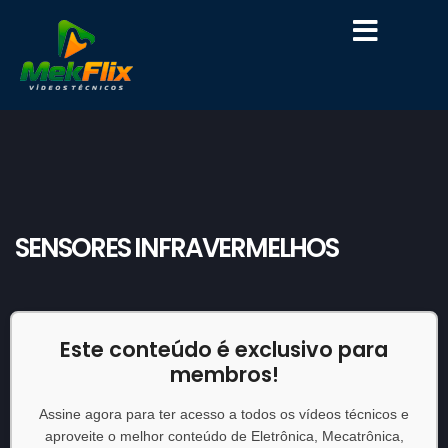
SOBRE A MEKFLIX
SENSORES INFRAVERMELHOS
Este conteúdo é exclusivo para
membros!
Assine agora para ter acesso a todos os vídeos técnicos e
aproveite o melhor conteúdo de Eletrônica, Mecatrônica,