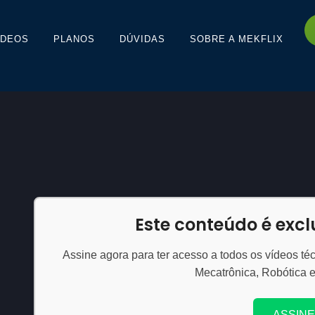
ÍDEOS
PLANOS
DÚVIDAS
SOBRE A MEKFLIX
Este conteúdo é exc
Assine agora para ter acesso a todos os vídeos téc
Mecatrônica, Robótica 
ASSINE