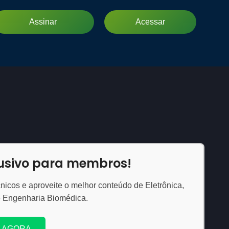
Assinar
Acessar
lusivo para membros!
nicos e aproveite o melhor conteúdo de Eletrônica,
e Engenharia Biomédica.
 AGORA