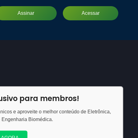
Assinar
Acessar
lusivo para membros!
nicos e aproveite o melhor conteúdo de Eletrônica,
e Engenharia Biomédica.
 AGORA