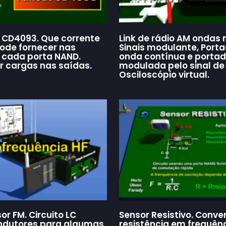
 CD4093. Que corrente
Link de rádio AM ondas 
de fornecer nas
Sinais modulante, Port
 cada porta NAND.
onda contínua e porta
r cargas nas saídas.
modulada pelo sinal de 
Osciloscópio virtual.
r FM. Circuito LC
Sensor Resistivo. Conve
 Indutores para algumas
resistência em frequên