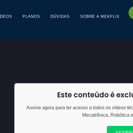
ÍDEOS
PLANOS
DÚVIDAS
SOBRE A MEKFLIX
Este conteúdo é exc
Assine agora para ter acesso a todos os vídeos téc
Mecatrônica, Robótica 
ASSINE