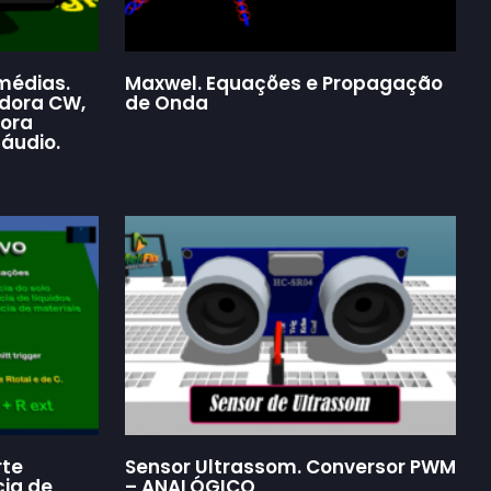
médias.
Maxwel. Equações e Propagação
adora CW,
de Onda
dora
áudio.
rte
Sensor Ultrassom. Conversor PWM
cia de
– ANALÓGICO